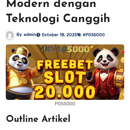
Modern dengan
Teknologi Canggih
By
admin
October 18, 2025
#PGS5000
PGS5000
Outline Artikel