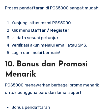
Proses pendaftaran di PGS5000 sangat mudah:
Kunjungi situs resmi PGS5000.
Klik menu
Daftar / Register
.
Isi data sesuai petunjuk.
Verifikasi akun melalui email atau SMS.
Login dan mulai bermain!
10. Bonus dan Promosi
Menarik
PGS5000 menawarkan berbagai promo menarik
untuk pengguna baru dan lama, seperti:
Bonus pendaftaran