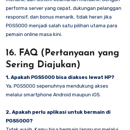
performa server yang cepat, dukungan pelanggan
responsif, dan bonus menarik, tidak heran jika
PGS5000 menjadi salah satu pilihan utama para
pemain online masa kini.
16. FAQ (Pertanyaan yang
Sering Diajukan)
1. Apakah PGS5000 bisa diakses lewat HP?
Ya, PGS5000 sepenuhnya mendukung akses
melalui smartphone Android maupun iOS.
2. Apakah perlu aplikasi untuk bermain di
PGS5000?
Tidak wajib. Kamu bisa bermain langsung melalui