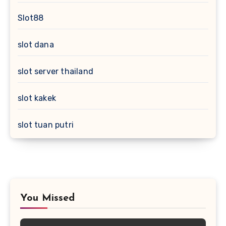
Slot88
slot dana
slot server thailand
slot kakek
slot tuan putri
You Missed