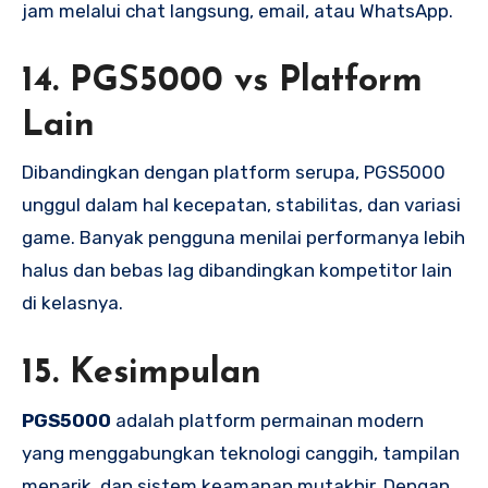
jam melalui chat langsung, email, atau WhatsApp.
14. PGS5000 vs Platform
Lain
Dibandingkan dengan platform serupa, PGS5000
unggul dalam hal kecepatan, stabilitas, dan variasi
game. Banyak pengguna menilai performanya lebih
halus dan bebas lag dibandingkan kompetitor lain
di kelasnya.
15. Kesimpulan
PGS5000
adalah platform permainan modern
yang menggabungkan teknologi canggih, tampilan
menarik, dan sistem keamanan mutakhir. Dengan