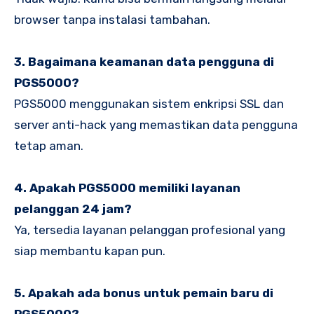
browser tanpa instalasi tambahan.
3. Bagaimana keamanan data pengguna di
PGS5000?
PGS5000 menggunakan sistem enkripsi SSL dan
server anti-hack yang memastikan data pengguna
tetap aman.
4. Apakah PGS5000 memiliki layanan
pelanggan 24 jam?
Ya, tersedia layanan pelanggan profesional yang
siap membantu kapan pun.
5. Apakah ada bonus untuk pemain baru di