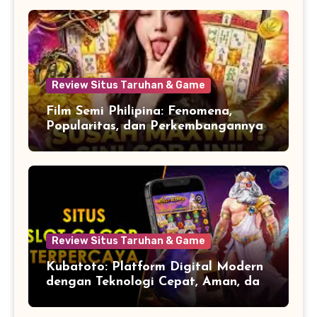
Review Situs Taruhan & Game
Film Semi Philipina: Fenomena,
Popularitas, dan Perkembangannya
di Dunia Perfilman Asia
Review Situs Taruhan & Game
Kubatoto: Platform Digital Modern
dengan Teknologi Cepat, Aman, dan
Terpercaya