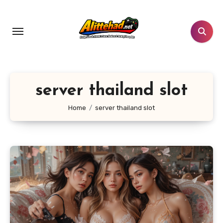
Skip
to
content
server thailand slot
Home
server thailand slot