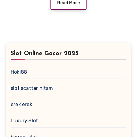
Read More
Slot Online Gacor 2025
Hoki88
slot scatter hitam
erek erek
Luxury Slot
bandar slot