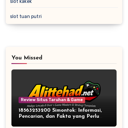
slot kakek
slot tuan putri
You Missed
Review Situs Taruhan & Game
18563253200 Simontok: Informasi,
Pencarian, dan Fakta yang Perlu
Diketahui