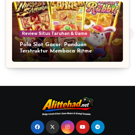
Review Situs Taruhan & Game
Pola Slot Gacor: Panduan
Terstruktur Membaca Ritme
Permainan dengan Data Terkini