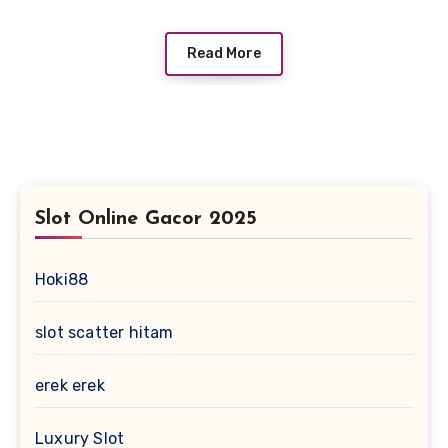
Read More
Slot Online Gacor 2025
Hoki88
slot scatter hitam
erek erek
Luxury Slot