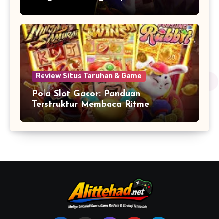
Terpercaya
Review Situs Taruhan & Game
Pola Slot Gacor: Panduan
Terstruktur Membaca Ritme
Permainan dengan Data Terkini