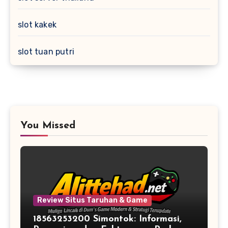
slot kakek
slot tuan putri
You Missed
Review Situs Taruhan & Game
18563253200 Simontok: Informasi,