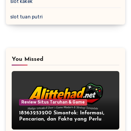
slot kakek
slot tuan putri
You Missed
Review Situs Taruhan & Game
18563253200 Simontok: Informasi,
Pencarian, dan Fakta yang Perlu
Diketahui