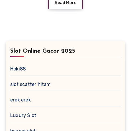
Read More
Slot Online Gacor 2025
Hoki88
slot scatter hitam
erek erek
Luxury Slot
bandar slot