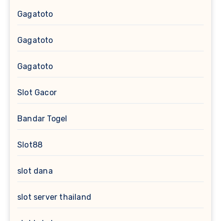
Gagatoto
Gagatoto
Gagatoto
Slot Gacor
Bandar Togel
Slot88
slot dana
slot server thailand