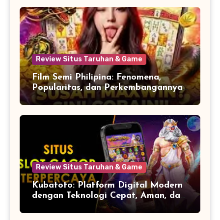
Review Situs Taruhan & Game
Film Semi Philipina: Fenomena,
Popularitas, dan Perkembangannya
di Dunia Perfilman Asia
Review Situs Taruhan & Game
Kubatoto: Platform Digital Modern
dengan Teknologi Cepat, Aman, dan
Terpercaya