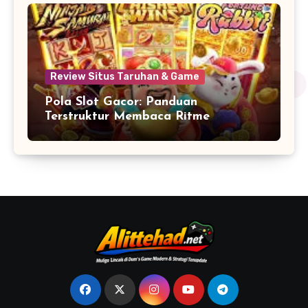
Review Situs Taruhan & Game
Pola Slot Gacor: Panduan
Terstruktur Membaca Ritme
Permainan dengan Data Terkini