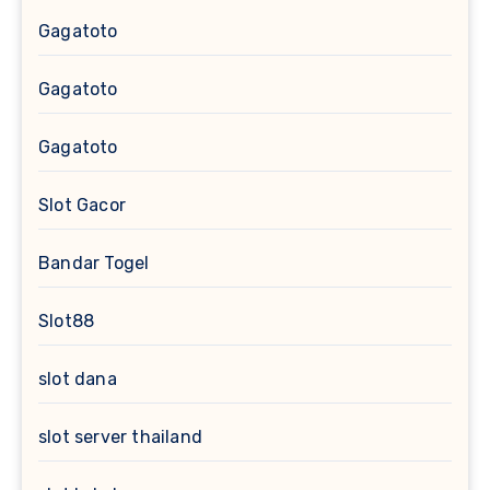
Gagatoto
Gagatoto
Gagatoto
Slot Gacor
Bandar Togel
Slot88
slot dana
slot server thailand