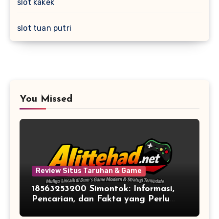
slot kakek
slot tuan putri
You Missed
Review Situs Taruhan & Game
18563253200 Simontok: Informasi,
Pencarian, dan Fakta yang Perlu
Diketahui