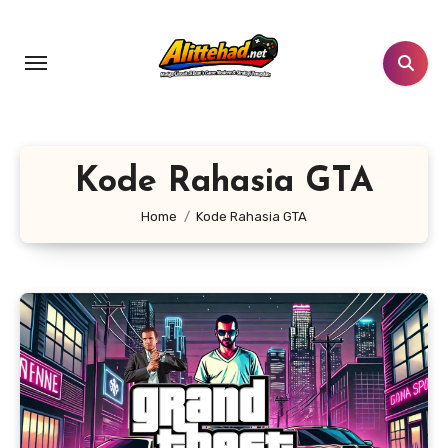
Skip
to
content
Kode Rahasia GTA
Home
Kode Rahasia GTA