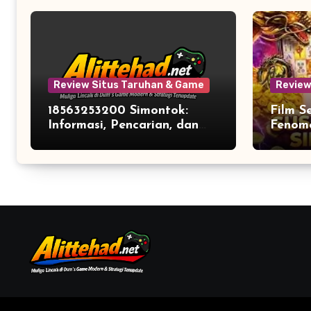
Review Situs Taruhan & Game
Review
18563253200 Simontok:
Film Se
Informasi, Pencarian, dan
Fenome
Fakta yang Perlu Diketahui
Perke
Perfil