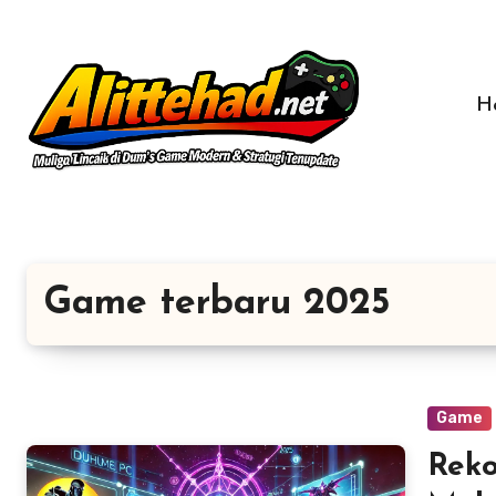
Skip
to
content
H
Game terbaru 2025
Game
Rek