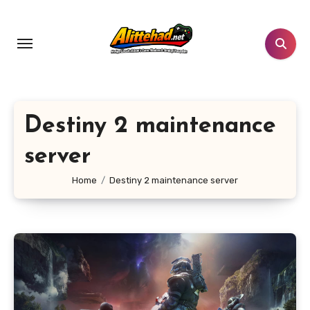
Skip
to
content
Destiny 2 maintenance
server
Home
Destiny 2 maintenance server