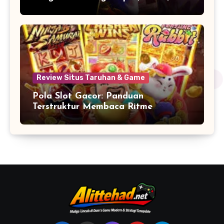
Terpercaya
Review Situs Taruhan & Game
Pola Slot Gacor: Panduan
Terstruktur Membaca Ritme
Permainan dengan Data Terkini