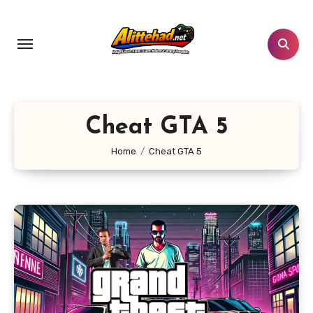
Skip
to
content
Cheat GTA 5
Home
Cheat GTA 5