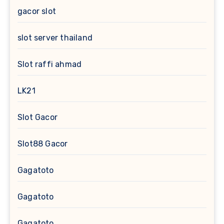
gacor slot
slot server thailand
Slot raffi ahmad
LK21
Slot Gacor
Slot88 Gacor
Gagatoto
Gagatoto
Gagatoto