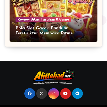
Review Situs Taruhan & Game
Pola Slot Gacor: Panduan
Terstruktur Membaca Ritme
Permainan dengan Data Terkini