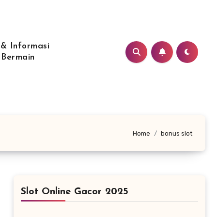
 & Informasi
 Bermain
Home
bonus slot
Slot Online Gacor 2025