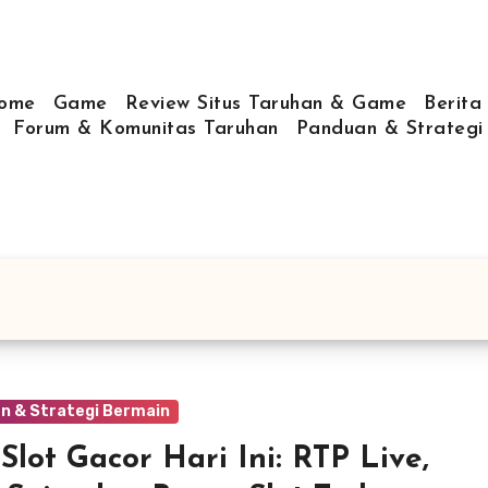
ome
Game
Review Situs Taruhan & Game
Berita
Forum & Komunitas Taruhan
Panduan & Strategi
n & Strategi Bermain
 Slot Gacor Hari Ini: RTP Live,