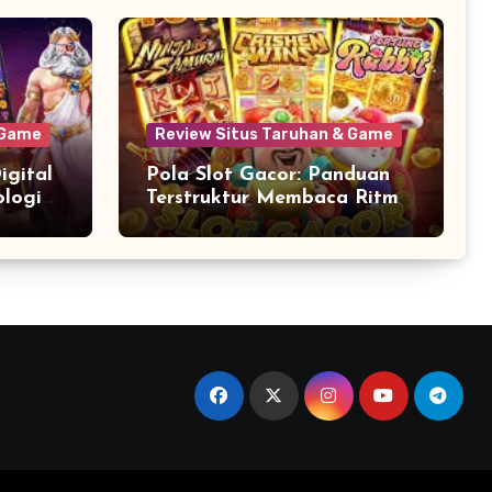
 Game
Review Situs Taruhan & Game
igital
Pola Slot Gacor: Panduan
logi
Terstruktur Membaca Ritme
Permainan dengan Data
Terkini