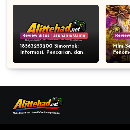
Review Situs Taruhan & Game
Review
18563253200 Simontok:
Film Se
Informasi, Pencarian, dan
Fenome
Fakta yang Perlu Diketahui
Perke
Perfil