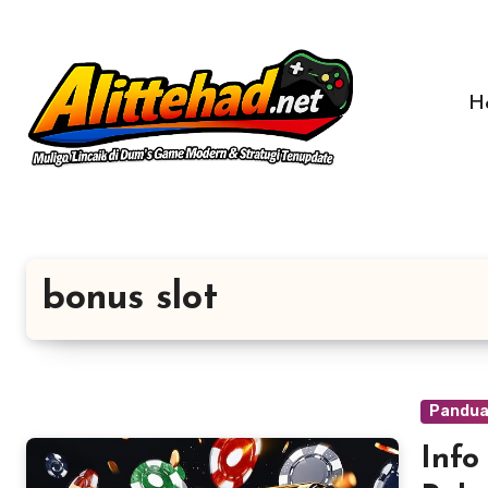
Skip
to
content
H
bonus slot
Pandua
Info