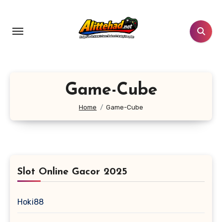
Skip
to
content
Game-Cube
Home
Game-Cube
Slot Online Gacor 2025
Hoki88